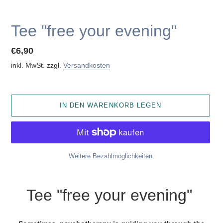
Tee "free your evening"
Normaler
€6,90
Preis
inkl. MwSt. zzgl.
Versandkosten
IN DEN WARENKORB LEGEN
Weitere Bezahlmöglichkeiten
Produkt
wird
Tee "free your evening"
zum
Warenkorb
hinzugefügt