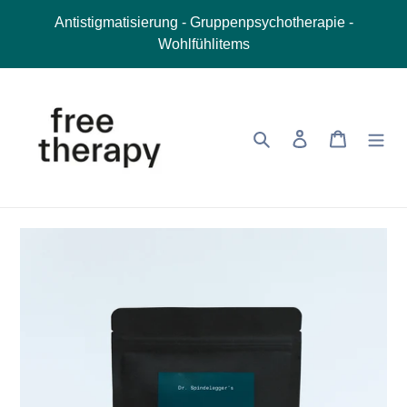
Direkt
Antistigmatisierung - Gruppenpsychotherapie -
zum
Wohlfühlitems
Inhalt
Suchen
Einloggen
Warenkor