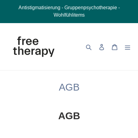
Direkt
Antistigmatisierung - Gruppenpsychotherapie -
zum
Wohlfühlitems
Inhalt
Suchen
Einloggen
Warenkor
AGB
AGB