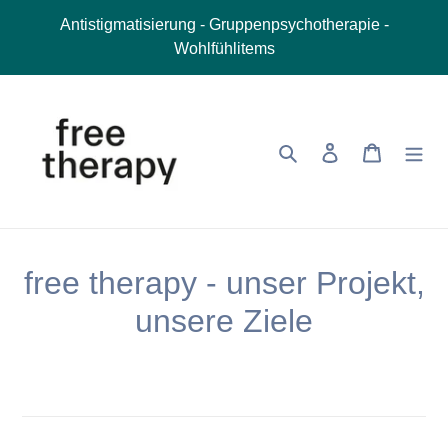
Direkt
Antistigmatisierung - Gruppenpsychotherapie -
zum
Wohlfühlitems
Inhalt
Suchen
Einloggen
Warenkor
free therapy - unser Projekt,
unsere Ziele